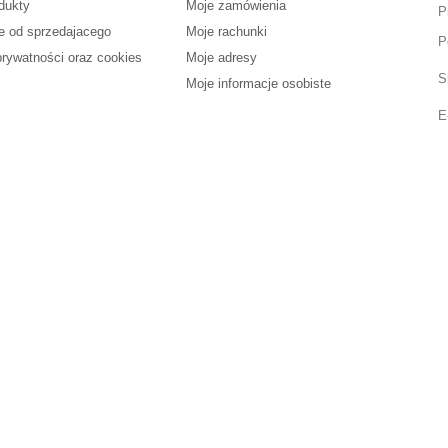
dukty
Moje zamówienia
P
e od sprzedajacego
Moje rachunki
P
prywatności oraz cookies
Moje adresy
S
Moje informacje osobiste
E