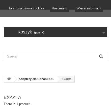
Ta strona używa cookies
Rozumiem
Więcej informacji
Koszyk
(pusty)
Adaptery dla Canon EOS
Exakta
EXAKTA
There is 1 product.