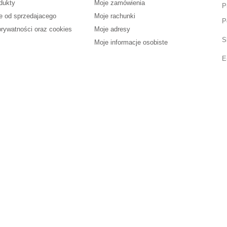
dukty
Moje zamówienia
P
e od sprzedajacego
Moje rachunki
P
prywatności oraz cookies
Moje adresy
S
Moje informacje osobiste
E