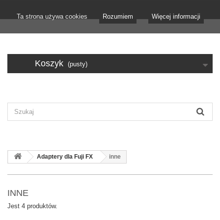
Ta strona używa cookies
Rozumiem
Więcej informacji
Koszyk
(pusty)
Adaptery dla Fuji FX
inne
INNE
Jest 4 produktów.