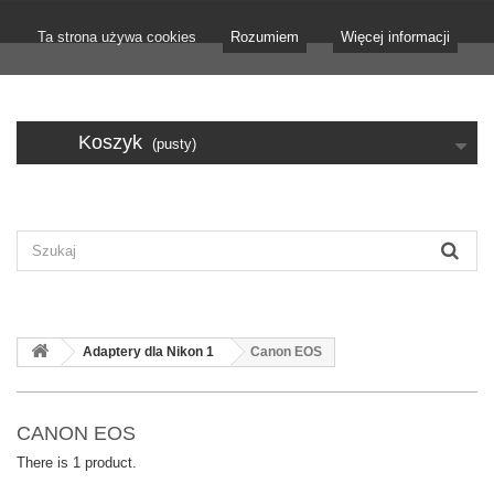
Ta strona używa cookies
Rozumiem
Więcej informacji
Koszyk
(pusty)
Adaptery dla Nikon 1
Canon EOS
CANON EOS
There is 1 product.