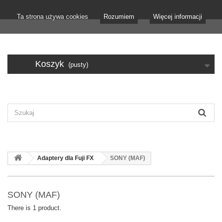
Ta strona używa cookies
Rozumiem
Więcej informacji
Koszyk
(pusty)
Adaptery dla Fuji FX
SONY (MAF)
SONY (MAF)
There is 1 product.