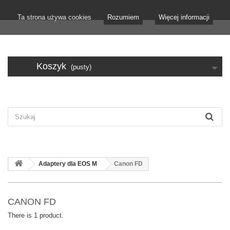
Ta strona używa cookies
Rozumiem
Więcej informacji
Koszyk
(pusty)
Adaptery dla EOS M
Canon FD
CANON FD
There is 1 product.