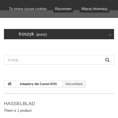
Ta strona używa cookies
Rozumiem
Więcej informacji
Koszyk
(pusty)
Adaptery dla Canon EOS
Hasselblad
HASSELBLAD
There is 1 product.