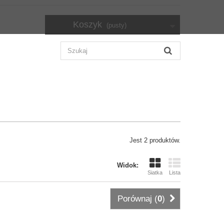
Koszyk
(pusty)
Jest 2 produktów.
Widok:
Siatka
Lista
Porównaj (
0
)