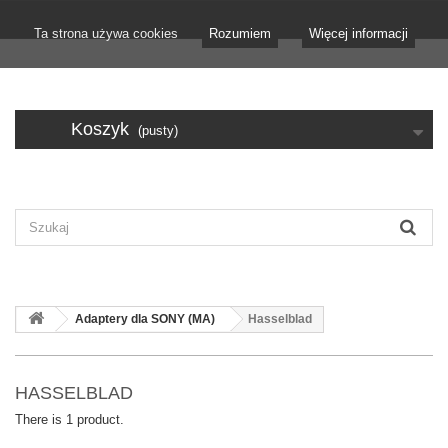
Ta strona używa cookies
Rozumiem
Więcej informacji
Koszyk
(pusty)
Adaptery dla SONY (MA)
Hasselblad
HASSELBLAD
There is 1 product.