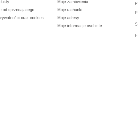
dukty
Moje zamówienia
P
e od sprzedajacego
Moje rachunki
P
prywatności oraz cookies
Moje adresy
S
Moje informacje osobiste
E