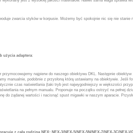
r wykonany jest z wysokiej jakości materiałów. Nawet sama waga sprawia wra
woduje zwarcia styków w korpusie. Możemy być spokojnie nic się nie stanie
 użycia adaptera
:
r przymocowujemy najpierw do naszego obiektywu DKL. Następnie obiektyw
amy manualnie, podobnie z przysłoną którą ustawiamy na obiektywie. Jeśli fo
tycznie czas naświetlania (taki tryb jest najwygodniejszy w większości pr
aświetlania na pełnym manualu. Proponuje na początku ostrzyć na pełnej dziu
onę do żądanej wartości i nacisnąć spust migawki w naszym aparacie. Przysł
pracuje z całą rodziną NEX: NEX-3/NEX-5/NEX-5N/NEX-7/NEX-3C/NEX-V