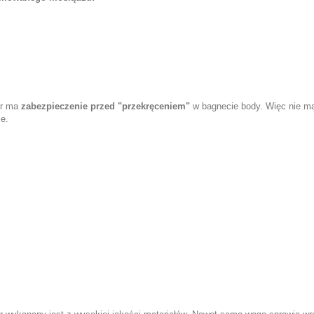
er ma
zabezpieczenie przed "przekręceniem"
w bagnecie body. Więc nie ma
ie.