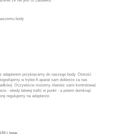
żenie że nie jest to zabawka.
 naszemu body.
 z adapterem przykręcamy do naszego body. Ostrość
tografujemy w trybie A aparat sam dobierze za nas
zypadków). Oczywiście możemy również sami kontrolować
rze - wtedy łatwiej trafić w punkt - a potem domknąć
onę regulujemy na adapterze.
G10
i inne.