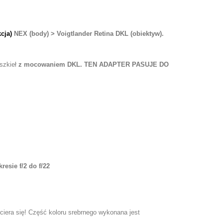
cja)
NEX (body) > Voigtlander Retina DKL (obiektyw).
szkieł
z mocowaniem DKL.
TEN ADAPTER PASUJE DO
esie f/2 do f/22
ciera się! Część koloru srebrnego wykonana jest