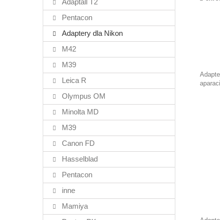
Adaptall T2
Pentacon
Adaptery dla Nikon
M42
M39
Adapt
Leica R
aparac
Olympus OM
Minolta MD
M39
Canon FD
Hasselblad
Pentacon
inne
Mamiya