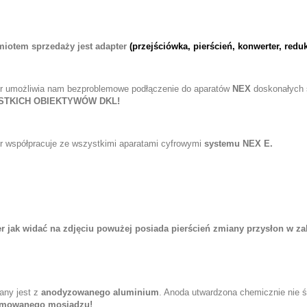
iotem sprzedaży jest adapter
(przejściówka, pierścień, konwerter, reduk
r umożliwia nam bezproblemowe podłączenie do aparatów
NEX
doskonałych 
STKICH OBIEKTYWÓW DKL!
r współpracuje ze wszystkimi aparatami cyfrowymi
systemu NEX E.
r jak widać na zdjęciu powużej posiada pierścień zmiany przysłon w zakr
ny jest z
anodyzowanego aluminium
. Anoda utwardzona chemicznie nie ś
mowanego mosiądzu!