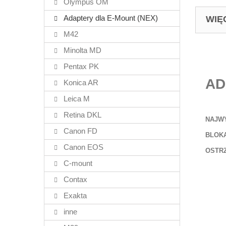
Olympus OM
Adaptery dla E-Mount (NEX)
WIĘ
M42
Minolta MD
Pentax PK
AD
Konica AR
Leica M
Retina DKL
NAJW
Canon FD
BLOK
Canon EOS
OSTR
C-mount
Contax
Exakta
inne