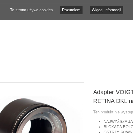
Ta strona używa cookies
Rozumiem
Więcej informacji
Adapter VOI
RETINA DKL n
Ten produkt nie wystę
NAJWYŻSZA J
BLOKADA BOL
OSTRZY RÓWNI