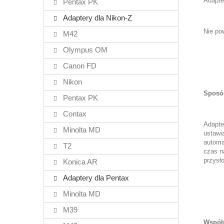
Adapte
Pentax PK
Adaptery dla Nikon-Z
Nie po
M42
Olympus OM
Canon FD
Nikon
Sposób
Pentax PK
Contax
Adapte
Minolta MD
ustawi
automa
T2
czas n
przysł
Konica AR
Adaptery dla Pentax
Minolta MD
M39
Współ