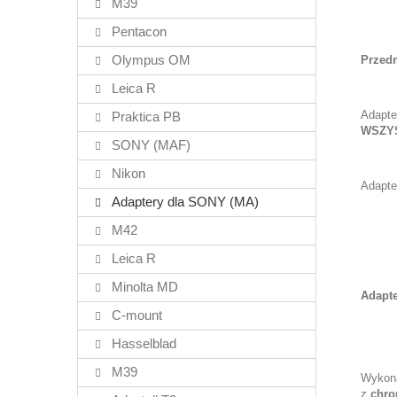
M39
Pentacon
Olympus OM
Przedm
Leica R
Adapte
Praktica PB
WSZY
SONY (MAF)
Nikon
Adapte
Adaptery dla SONY (MA)
M42
Leica R
Minolta MD
Adapte
C-mount
Hasselblad
M39
Wykona
z
chro