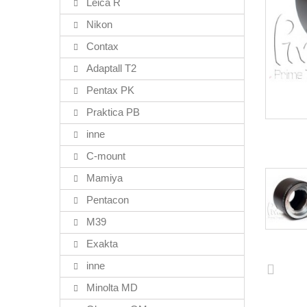
Leica R
Nikon
Contax
Adaptall T2
Pentax PK
Praktica PB
inne
C-mount
Mamiya
Pentacon
M39
Exakta
inne
Minolta MD