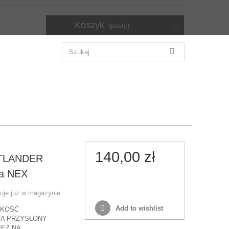
Koszyk
(pusty)
140,00 zł
GTLANDER
a NEX
puje już w magazynie
Add to wishlist
AKOŚĆ
CA PRZYSŁONY
EŻ NA