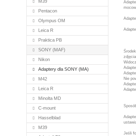
M39
Adapte
mocow
Pentacon
Adapte
Olympus OM
Adapte
Leica R
Praktica PB
SONY (MAF)
Środek
zdjęcia
Nikon
Widocz
Adapte
Adaptery dla SONY (MA)
Adapte
M42
Nie po
Adapte
Leica R
Adapte
Minolta MD
Sposób
C-mount
Adapte
Hasselblad
ustawi
M39
Jeśli 