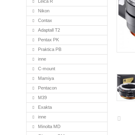
Leica R
Nikon
Contax
Adaptall T2
Pentax PK
Praktica PB
inne
C-mount
Mamiya
Pentacon
M39
Exakta
inne
Minolta MD