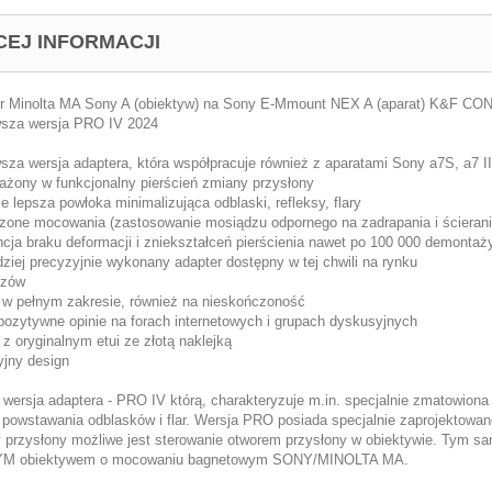
CEJ INFORMACJI
r Minolta MA Sony A (obiektyw) na Sony E-Mmount NEX A (aparat) K&F C
sza wersja PRO IV 2024
za wersja adaptera, która współpracuje również z aparatami Sony a7S, a7 II, a
żony w funkcjonalny pierścień zmiany przysłony
e lepsza powłoka minimalizująca odblaski, refleksy, flary
zone mocowania (zastosowanie mosiądzu odpornego na zadrapania i ścierani
cja braku deformacji i zniekształceń pierścienia nawet po 100 000 demontaż
dziej precyzyjnie wykonany adapter dostępny w tej chwili na rynku
uzów
 w pełnym zakresie, również na nieskończoność
ozytywne opinie na forach internetowych i grupach dyskusyjnych
 z oryginalnym etui ze złotą naklejką
yjny design
o wersja adaptera - PRO IV którą, charakteryzuje m.in. specjalnie zmatowio
 powstawania odblasków i flar. Wersja PRO posiada specjalnie zaprojektowan
 przysłony możliwe jest sterowanie otworem przysłony w obiektywie. Tym 
M obiektywem o mocowaniu bagnetowym SONY/MINOLTA MA.