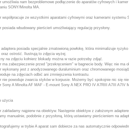
r umożliwia nam bezproblemowe podłączenie do aparatów cyfrowych i kam
aniu SONY/Minolta MA.
r współpracuje ze wszystkimi aparatami cyfrowymi oraz kamerami systemu
r posiada wbudowany pierścień umożliwiający regulację przysłony.
 adaptera posiada specjalnie zmatowioną powłokę, która minimalizuje ryzyko
 oraz ostrość. Ilustrują to zdjęcia wyżej.
ny na zdjęciu kołnierz blokady można w razie potrzeby zdjąć.
r ma zabezpieczenie przed "przekręceniem" w bagnecie body. Więc nie ma o
r wykonany jest z anodyzowanego duraluminium oraz chromowanego mosiąd
woduje na zdjęciach odbić ani zmniejszenia kontrastu.
r nie powoduje zwarcia styków w korpusie. Możemy być spokojnie nic się ni
r Sony A Minolta AF MAF - E-mount Sony A NEX PRO IV A7RIII A7III A7IV
 użycia
r zakładamy najpierw na obiektyw. Następnie obiektyw z założonym adapter
amy manualnie, podobnie z przysłoną, którą ustawiamy pierścieniem na adapt
fotografujemy w trybie A aparat sam dobierze za nas automatycznie odpowie