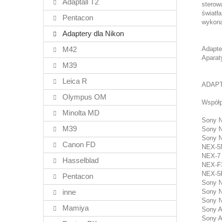
Adaptall T2
sterowa
światł
Pentacon
wykona
Adaptery dla Nikon
M42
Adapte
Aparat
M39
Leica R
ADAPT
Olympus OM
Współp
Minolta MD
Sony 
M39
Sony 
Sony 
Canon FD
NEX-5
NEX-7
Hasselblad
NEX-F
NEX-5
Pentacon
Sony 
inne
Sony 
Sony 
Mamiya
Sony A
Sony A