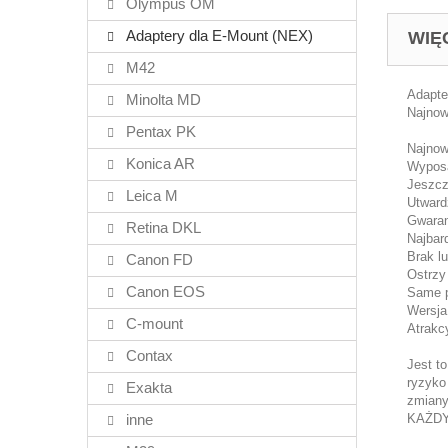
Olympus OM
Adaptery dla E-Mount (NEX)
WIĘ
M42
Adapte
Minolta MD
Najnow
Pentax PK
Najnows
Konica AR
Wyposa
Jeszcz
Leica M
Utward
Gwaran
Retina DKL
Najbar
Brak l
Canon FD
Ostrzy
Canon EOS
Same p
Wersja
C-mount
Atrakc
Contax
Jest t
ryzyko
Exakta
zmiany
inne
KAŻDY