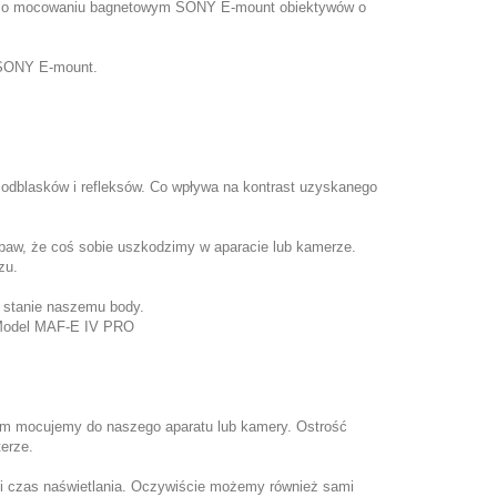
er o mocowaniu bagnetowym SONY E-mount obiektywów o
 SONY E-mount.
 odblasków i refleksów. Co wpływa na kontrast uzyskanego
baw, że coś sobie uszkodzimy w aparacie lub kamerze.
zu.
e stanie naszemu body.
 Model MAF-E IV PRO
em mocujemy do naszego aparatu lub kamery. Ostrość
erze.
dni czas naświetlania. Oczywiście możemy również sami