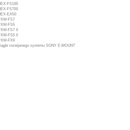
NEX-FS100
NEX-FS700
NEX-EA50
PXW-FS7
PXW-FS5
PXW-FS7 II
PXW-FS5 II
PXW-FX9
 ciągle rozwijanego systemu SONY E-MOUNT