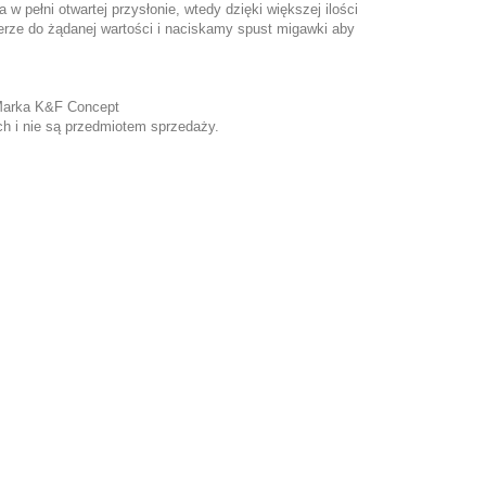
w pełni otwartej przysłonie, wtedy dzięki większej ilości
terze do żądanej wartości i naciskamy spust migawki aby
 Marka K&F Concept
ch i nie są przedmiotem sprzedaży.