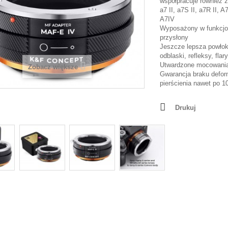
współpracuje również 
a7 II, a7S II, a7R II, A7
A7IV
Wyposażony w funkcjon
przysłony
Jeszcze lepsza powłok
odblaski, refleksy, flary
Utwardzone mocowani
Zobacz większe
Gwarancja braku deform
pierścienia nawet po 
Drukuj