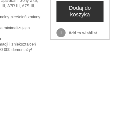
z aparatami Sony a7S,
 III, A7R III, A7S III,
Dodaj do
koszyka
alny pierścień zmiany
a minimalizująca
Add to wishlist
a
acji i zniekształceń
100 000 demontaży!