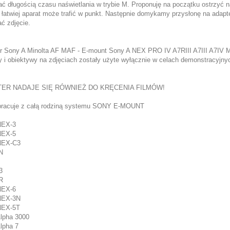
ć długością czasu naświetlania w trybie M. Proponuję na początku ostrzyć na 
a łatwiej aparat może trafić w punkt. Następnie domykamy przysłonę na adap
ć zdjęcie.
r Sony A Minolta AF MAF - E-mount Sony A NEX PRO IV A7RIII A7III A7IV
y i obiektywy na zdjęciach zostały użyte wyłącznie w celach demonstracyjny
ER NADAJE SIĘ RÓWNIEŻ DO KRĘCENIA FILMÓW!
racuje z całą rodziną systemu SONY E-MOUNT
NEX-3
NEX-5
NEX-C3
N
3
R
NEX-6
NEX-3N
NEX-5T
lpha 3000
lpha 7