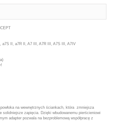
ONCEPT
7S II, a7R II, A7 III, A7R III, A7S III, A7IV
a)
y!
na powłoka na wewnętrznych ściankach, która zmniejsza
e solidniejsze zapięcia. Dzięki wbudowanemu pierścieniowi
samym adapter pozwala na bezproblemową współpracę z