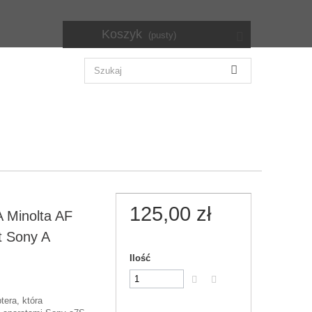
Koszyk
(pusty)
125,00 zł
 Minolta AF
 Sony A
Ilość
tera, która